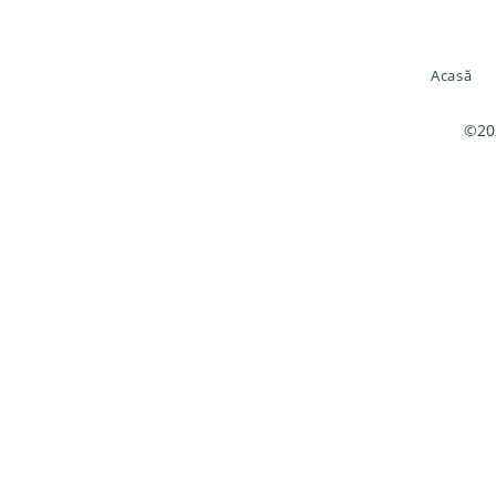
Acasă
©202